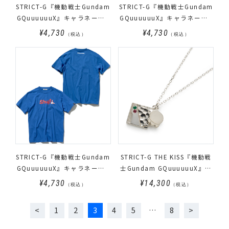
STRICT-G『機動戦士Gundam
STRICT-G『機動戦士Gundam
GQuuuuuuX』キャラネームT
GQuuuuuuX』キャラネームT
シャツ アマテ・ユズリハ柄
シャツ ニャアン柄
¥4,730
¥4,730
（税込）
（税込）
STRICT-G『機動戦士Gundam
STRICT-G THE KISS『機動戦
GQuuuuuuX』キャラネームT
士Gundam GQuuuuuuX』ア
シャツ シュウジ柄
マテ・ユズリハ(マチュ) シル
¥4,730
¥14,300
（税込）
（税込）
バーネックレス
1
2
3
4
5
…
8