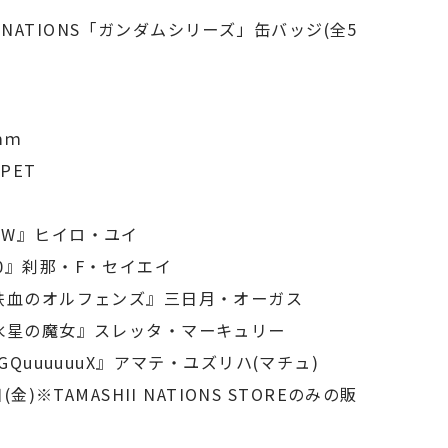
HII NATIONS「ガンダムシリーズ」缶バッジ(全5
ｍｍ
PET
ムW』ヒイロ・ユイ
0』刹那・F・セイエイ
鉄血のオルフェンズ』三日月・オーガス
水星の魔女』スレッタ・マーキュリー
GQuuuuuuX』アマテ・ユズリハ(マチュ)
金)※TAMASHII NATIONS STOREのみの販