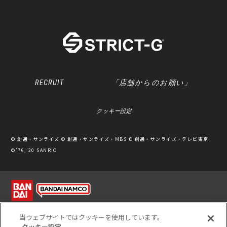
RECRUIT
「店舗からのお願い」
クッキー設定
© 創通・サンライズ © 創通・サンライズ・MBS © 創通・サンライズ・テレビ東京
©’76,’20 SANRIO
利用規約
ソーシャルメディアポリシー
個人情報保護方針
当ウェブサイトではクッキーを使用しています。
クッキー設定