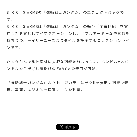
STRICT-G.ARMSの『機動戦士ガンダム』のエフェクトバッグで
す。
STRICT-G.ARMSは『機動戦士ガンダム』の舞台『宇宙世紀』を実
在した史実としてイマジネーションし、リアルアーミーな空気感を
持ちつつ、デイリーユースなスタイルを提案するコレクションライ
ンです。
ひょうたんキルト素材に大胆な刺繍を施しました。ハンドル+スピ
ンドルで手提げと肩掛けの2WAYでの使用が可能。
『機動戦士ガンダム』よりセージカラーにザクIIを大胆に刺繍で表
現、裏面にはジオン公国軍マークを刺繍。