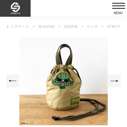
トップページ
SEASONS
2025FW
バッグ
STRICT