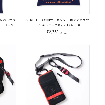
閃光のハサウ
STRICT-G『機動戦士ガンダム 閃光のハサウ
ートバッグ
ェイ キルケーの魔女』四春 巾着
¥2,750
（税込）