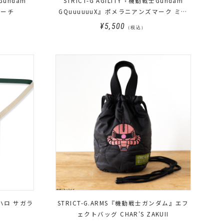
Gundam
STRICT-G AGILITY『機動戦士Gundam
ポーチ
GQuuuuuuX』ポメラニアンズマーク ミニ
ポーチ
¥5,500
（税込）
ハロ サガラ
STRICT-G.ARMS『機動戦士ガンダム』エフ
ェクトバッグ CHAR'S ZAKUII