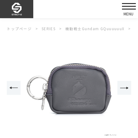
トップページ
SERIES
機動戦士Gundam GQuuuuuuX
S