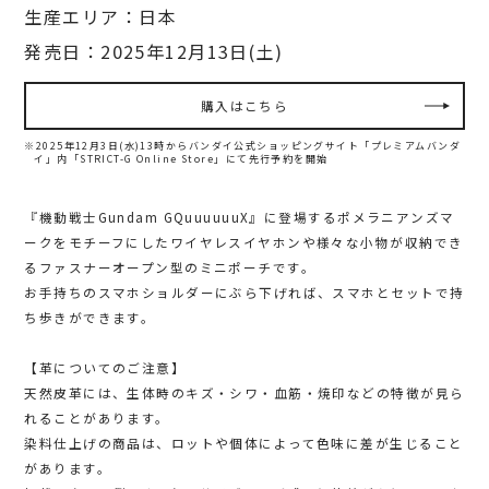
生産エリア：日本
発売日：2025年12月13日(土)
購入はこちら
※2025年12月3日(水)13時からバンダイ公式ショッピングサイト「プレミアムバンダ
イ」内
「STRICT-G Online Store」にて先行予約を開始
『機動戦士Gundam GQuuuuuuX』に登場するポメラニアンズマ
ークをモチーフにしたワイヤレスイヤホンや様々な小物が収納でき
るファスナーオープン型のミニポーチです。
お手持ちのスマホショルダーにぶら下げれば、スマホとセットで持
ち歩きができます。
【革についてのご注意】
天然皮革には、生体時のキズ・シワ・血筋・焼印などの特徴が見ら
れることがあります。
染料仕上げの商品は、ロットや個体によって色味に差が生じること
があります。