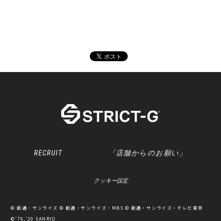
RECRUIT
「店舗からのお願い」
クッキー設定
© 創通・サンライズ © 創通・サンライズ・MBS © 創通・サンライズ・テレビ東京
©’76,’20 SANRIO