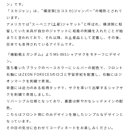
ン」です。
「スカジャン」は、”横須賀(ヨコスカ)ジャンパー”の略称とされて
います。
アメリカでは”スーベニア(土産)ジャケット”と呼ばれ、横須賀に駐
留していた米兵が自分のジャケットに和風の刺繍を入れたことが始
まりと言われており、それ以降、お土産品として定着し、その後、
日本でも支持されているアイテムです。
『機動戦士ガンダム』よりMS-06Sシャアザクをモチーフにデザイ
ン。
落ち着いたブラックのベースカラーにシルバーの配色で、フロント
右胸にはZEON FORECESのロゴと宇宙世紀を配置し、右胸にはジ
オンマークを刺繍で表現。
背面には迫力のある和柄タッチで、ザクを率いて出撃するシャアザ
クを刺繍で表現しました。
リバーシブル仕様となっており、裏面は鮮やかなレッドメインの配
色。
こちらはフロント側にのみデザインを施したシンプルなデザインと
なっています。
その日の気分に合わせてコーディネートをお楽しみください。