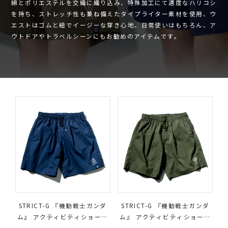
綿とポリエステルを交織に織り込み、特殊加工にて適度なハリコシ
を持ち、ストレッチ性も兼ね備えたタイプライター素材を使用、ウ
エストはゴムと紐でイージーな穿き心地、日常使いはもちろん、ア
ウトドアやトラベルシーンにもお勧めのアイテムです。
STRICT-G 『機動戦士ガンダ
STRICT-G 『機動戦士ガンダ
ム』 アクティビティショート
ム』 アクティビティショート
パンツ E.F.S.F.
パンツ ZEON