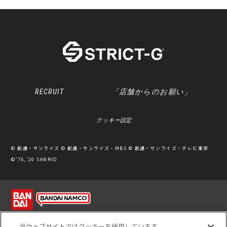
RECRUIT
「店舗からのお願い」
クッキー設定
© 創通・サンライズ © 創通・サンライズ・MBS © 創通・サンライズ・テレビ東京
©’76,’20 SANRIO
利用規約
ソーシャルメディアポリシー
個人情報保護方針
当ウェブサイトではクッキーを使用しています。