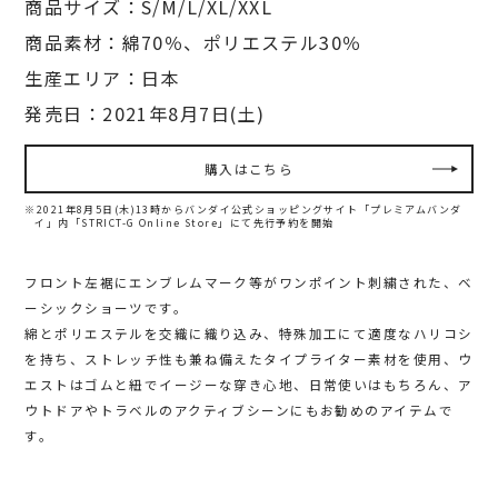
商品サイズ：S/M/L/XL/XXL
商品素材：綿70％、ポリエステル30％
生産エリア：日本
発売日：2021年8月7日(土)
購入はこちら
※2021年8月5日(木)13時からバンダイ公式ショッピングサイト「プレミアムバンダ
イ」内
「STRICT-G Online Store」にて先行予約を開始
フロント左裾にエンブレムマーク等がワンポイント刺繍された、ベ
ーシックショーツです。
綿とポリエステルを交織に織り込み、特殊加工にて適度なハリコシ
を持ち、ストレッチ性も兼ね備えたタイプライター素材を使用、ウ
エストはゴムと紐でイージーな穿き心地、日常使いはもちろん、ア
ウトドアやトラベルのアクティブシーンにもお勧めのアイテムで
す。