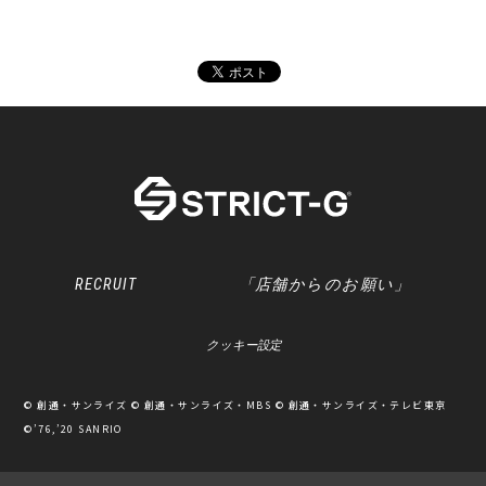
RECRUIT
「店舗からのお願い」
クッキー設定
© 創通・サンライズ © 創通・サンライズ・MBS © 創通・サンライズ・テレビ東京
©’76,’20 SANRIO