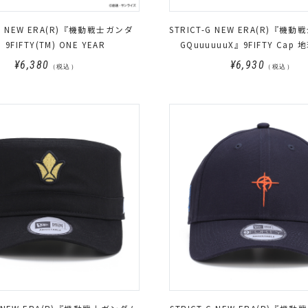
-G NEW ERA(R)『機動戦士ガンダ
STRICT-G NEW ERA(R)『機動
9FIFTY(TM) ONE YEAR
GQuuuuuuX』9FIFTY Cap
¥6,380
¥6,930
（税込）
（税込）