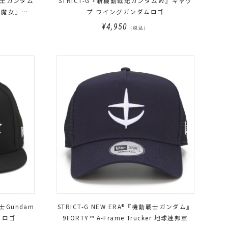
動戦士ガンダム
STRICT-G『新機動戦記ガンダムＷ』キャッ
の魔女』
プ ウイングガンダムロゴ
¥4,950
（税込）
戦士Gundam
STRICT-G NEW ERA®『機動戦士ガンダム』
) ロゴ
9FORTY™ A-Frame Trucker 地球連邦軍