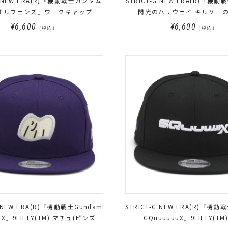
-G NEW ERA(R)『機動戦士ガンダム
STRICT-G NEW ERA(R)『機
オルフェンズ』ワークキャップ
閃光のハサウェイ キルケー
9FORTY Cap
¥6,600
¥6,600
（税込）
（税込）
G NEW ERA(R)『機動戦士Gundam
STRICT-G NEW ERA(R)『機動
uX』9FIFTY(TM) マチュ(ピンズ付
GQuuuuuuX』9FIFTY(TM