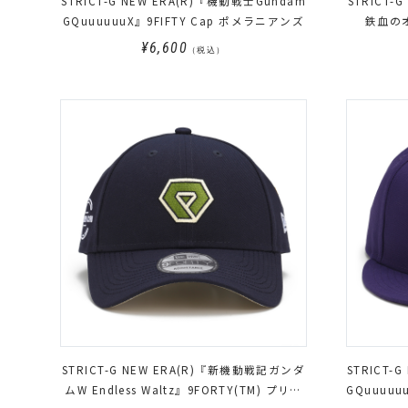
STRICT-G NEW ERA(R)『機動戦士Gundam
STRICT
GQuuuuuuX』9FIFTY Cap ポメラニアンズ
鉄血の
¥6,600
（税込）
STRICT-G NEW ERA(R)『新機動戦記ガンダ
STRICT-
ムW Endless Waltz』9FORTY(TM) プリベ
GQuuuuu