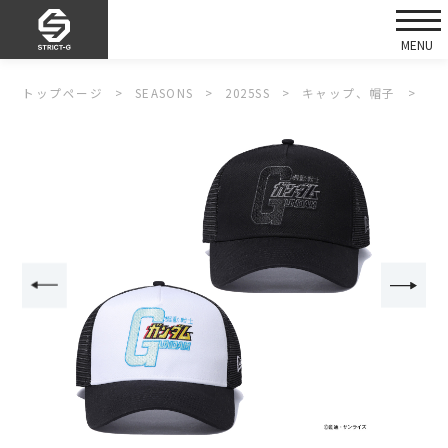
トップページ
SEASONS
2025SS
キャップ、帽子
ST