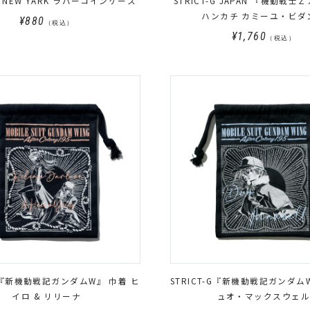
-G NEW YARK ラバーコインケース
STRICT-G JAPAN 『機動戦
ハンカチ カミーユ・ビダ
¥880
（税込）
¥1,760
（税込）
-G『新機動戦記ガンダムW』 巾着 ヒ
STRICT-G『新機動戦記ガンダム
イロ & リリーナ
ュオ・マックスウェル