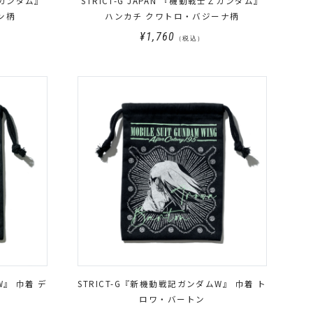
士Ｚガンダム』
STRICT-G JAPAN 『機動戦士Ｚガンダム』
ン柄
ハンカチ クワトロ・バジーナ柄
¥1,760
（税込）
W』 巾着 デ
STRICT-G『新機動戦記ガンダムW』 巾着 ト
ロワ・バートン