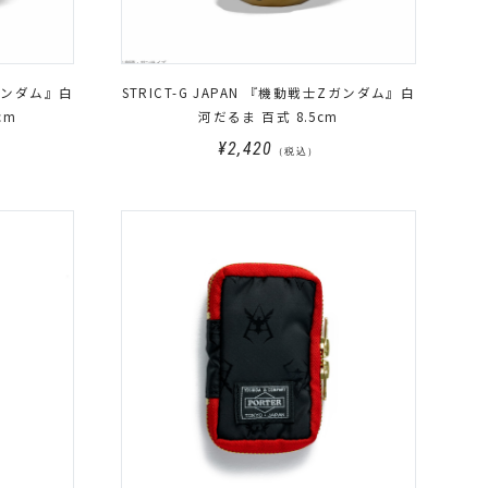
Zガンダム』白
STRICT-G JAPAN 『機動戦士Zガンダム』白
cm
河だるま 百式 8.5cm
¥2,420
（税込）