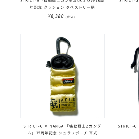
STRICT-G『機動戦士ガンダムUC』OVA10周
STRICT
年記念 クッション タペストリー柄
¥6,380
（税込）
STRICT-G × NANGA 『機動戦士Zガンダ
STRICT
ム』35周年記念 シュラフポーチ 百式