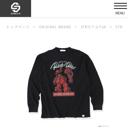
トップページ
ORIGINAL BRAND
STRICT-G.Fab
STRI