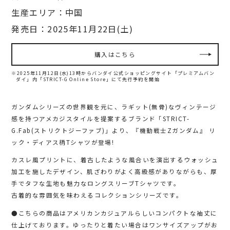
生産エリア：中国
発売日：2025年11月22日(土)
購入はこちら
※2025年11月12日(水)13時からバンダイ公式ショッピングサイト「プレミアムバン
ダイ」内
「STRICT-G Online Store」にて先行予約を開始
ガンダムシリーズの世界観を元に、ラギット(無骨)なヴィンテージ
感を持つアメカジスタイルを提案するブランド「STRICT-
G.Fab(ストリクトジーファブ)」より、『機動戦士Zガンダム』 リ
ック・ディアス柄Tシャツが登場!
カスレ風プリントに、着古したような風合いを演出するウォッシュ
加工を施したデザイン、肌ざわりがよく高級感がありながらも、厚
手でタフな生地も魅力なロングスリーブTシャツです。
古着的な雰囲気を味わえるコレクションシリーズです。
●こちらの商品はアメリカンカジュアルらしいコンパクトな袖丈に
仕上げております。ゆったりと着たい場合はワンサイズアップがお