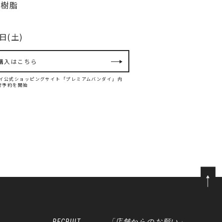
シ樹脂
日(土)
購入はこちら
バンダイ公式ショッピングサイト「プレミアムバンダイ」内
て先行予約を開始
RECRUIT
「店舗からのお願い」