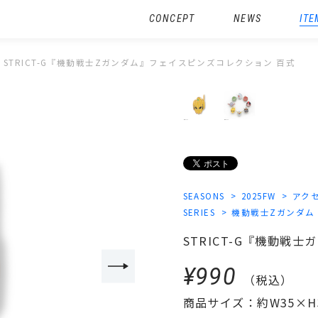
CONCEPT
NEWS
ITE
STRICT-G『機動戦士Zガンダム』フェイスピンズコレクション 百式
SEASONS
2025FW
アク
SERIES
機動戦士Zガンダム
STRICT-G『機動戦
¥990
（税込）
商品サイズ：約W35×H3