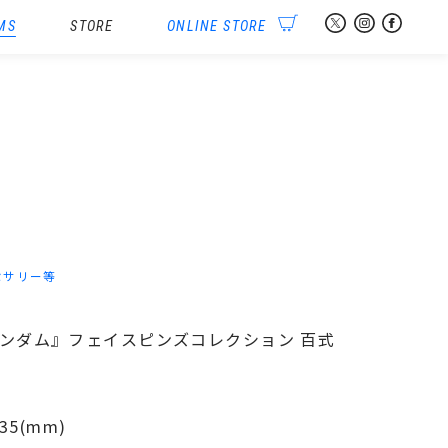
MS
STORE
ONLINE STORE
セサリー等
士ガンダム』フェイスピンズコレクション 百式
5(mm)