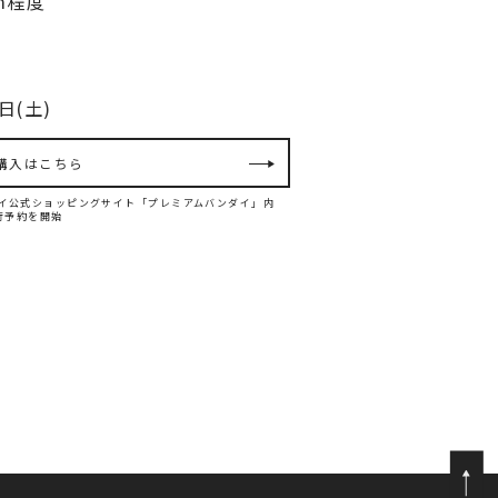
m程度
日(土)
購入はこちら
バンダイ公式ショッピングサイト「プレミアムバンダイ」内
て先行予約を開始