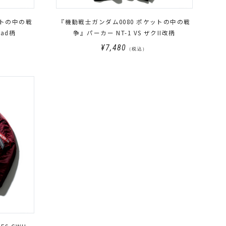
ットの中の戦
『機動戦士ガンダム0080 ポケットの中の戦
uad柄
争』パーカー NT-1 VS ザクII改柄
¥7,480
（税込）