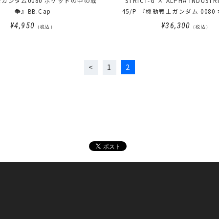
ガンダム0080 ポケットの中の戦
STRICT-G × ALPHA INDUSTR
争』BB.Cap
45/P 『機動戦士ガンダム 008
中の戦争』バーナード・ワイズ
¥4,950
¥36,300
（税込）
（税込）
1
2