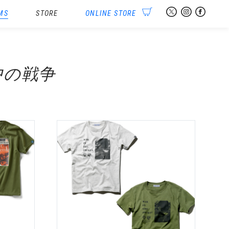
MS
STORE
ONLINE STORE
中の戦争