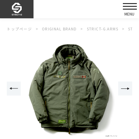
トップページ
ORIGINAL BRAND
STRICT-G.ARMS
STR