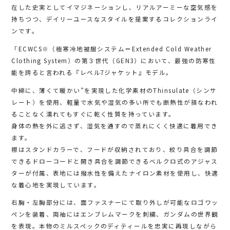
在した史実としてイマジネーションし、リアルアーミーな空気感を
持ちつつ、デイリーユースなスタイルを提案するコレクションライ
ンです。
「ECWCS※（極寒冷地被服システム＝Extended Cold Weather
Clothing System）の第３世代（GEN3）において、最強の防寒性
能を誇ると言われる『レベル7ジャケット』モデル。
中綿に、薄くて暖かい”を実現した化学素材のThinsulate（シンサ
レート）を使用、軽量で水気や湿気の多い所でも断熱性が損なわれ
ることなく濡れてもすぐに乾く性質を持っています。
身体の熱を外に逃さず、湿気を通すので蒸れにくく快適に着用でき
ます。
襟はスタンドカラーで、フードが収納されており、絞り具合を調節
できるドローコードと開き具合を調節できるベルクロ式のアジャス
ターが付属、表地には撥水性を備えたナイロン素材を使用し、快適
な着心地を実現しています。
右胸・左胸部分には、面ファスナーにて取り外しが可能なロゴワッ
ペンを装着、両袖にはエンブレムマークを刺繍、ガンダムの世界観
を表現。本物のミルスペックのディティールを忠実に再現しながら