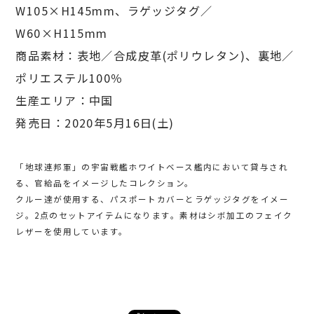
W105×H145mm、ラゲッジタグ／
W60×H115mm
商品素材：表地／合成皮革(ポリウレタン)、裏地／
ポリエステル100％
生産エリア：中国
発売日：2020年5月16日(土)
「地球連邦軍」の宇宙戦艦ホワイトベース艦内において貸与され
る、官給品をイメージしたコレクション。
クルー達が使用する、パスポートカバーとラゲッジタグをイメー
ジ。2点のセットアイテムになります。素材はシボ加工のフェイク
レザーを使用しています。