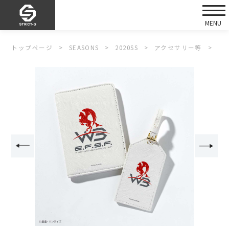
トップページ
SEASONS
2020SS
アクセサリー等
ST