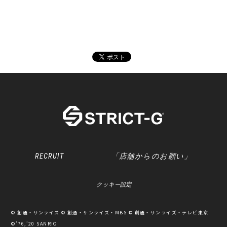
RECRUIT
「店舗からのお願い」
クッキー設定
© 創通・サンライズ © 創通・サンライズ・MBS © 創通・サンライズ・テレビ東京
©’76,’20 SANRIO