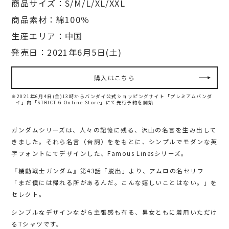
商品サイズ：S/M/L/XL/XXL
商品素材：綿100％
生産エリア：中国
発売日：2021年6月5日(土)
購入はこちら
※2021年6月4日(金)13時からバンダイ公式ショッピングサイト「プレミアムバンダ
イ」内
「STRICT-G Online Store」にて先行予約を開始
ガンダムシリーズは、人々の記憶に残る、沢山の名言を生み出して
きました。それら名言（台詞）ををもとに、シンプルでモダンな英
字フォントにてデザインした、Famous Linesシリーズ。
『機動戦士ガンダム』第43話「脱出」より、アムロの名セリフ
「まだ僕には帰れる所があるんだ。こんな嬉しいことはない。」を
セレクト。
シンプルなデザインながら主張感も有る、男女ともに着用いただけ
るTシャツです。