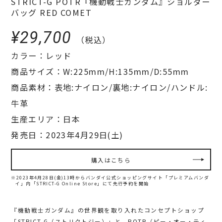
STRICT-G POTR『機動戦士ガンダム』ショルダー
バッグ RED COMET
¥29,700
（税込）
カラー：レッド
商品サイズ：W:225mm/H:135mm/D:55mm
商品素材：表地:ナイロン/裏地:ナイロン/ハンドル:
牛革
生産エリア：日本
発売日：2023年4月29日(土)
購入はこちら
※2023年4月28日(金)13時からバンダイ公式ショッピングサイト「プレミアムバンダ
イ」内
「STRICT-G Online Store」にて先行予約を開始
『機動戦士ガンダム』の世界観を取り入れたコンセプトショップ
「STRICT-G（ストリクトジー）」と、POTR（ピー・オー・ティ