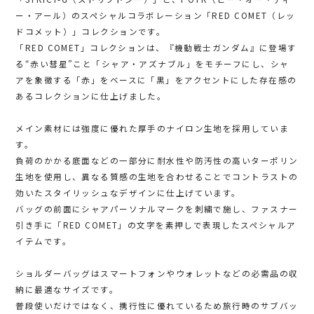
ー・アール）のスペシャルコラボレーション「RED COMET（レッ
ドコメット）」コレクションです。
「RED COMET」コレクションは、『機動戦士ガンダム』に登場す
る“赤い彗星”こと「シャア・アズナブル」をモチーフにし、シャ
アを象徴する「赤」をベースに「黒」をアクセントにした存在感の
あるコレクションに仕上げました。
メイン素材には強度に優れた厚手のナイロン生地を採用していま
す。
負荷のかかる底面などの一部分に耐水性や防汚性の高いターポリン
生地を使用し、異なる質感の生地を合わせることでコントラストの
効いたスタイリッシュなデザインに仕上げています。
バッグの前面にシャアパーソナルマークを刺繍で施し、ファスナー
引き手に「RED COMET」の文字を素押しで表現したスペシャルア
イテムです。
ショルダーバッグはスマートフォンやウォレットなどの必需品の収
納に最適なサイズです。
普段使いだけではなく、携行性に優れているため旅行時のサブバッ