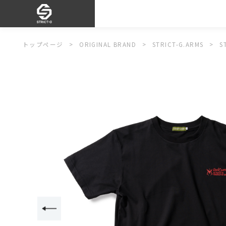
トップページ
ORIGINAL BRAND
STRICT-G.ARMS
S