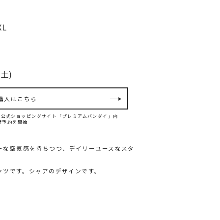
XL
土)
購入はこちら
ンダイ公式ショッピングサイト「プレミアムバンダイ」内
て先行予約を開始
ミーな空気感を持ちつつ、デイリーユースなスタ
ャツです。シャアのデザインです。