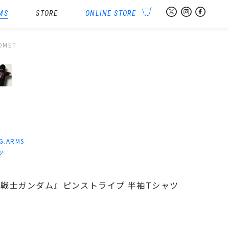
MS
STORE
ONLINE STORE
OMET
-G.ARMS
ツ
『機動戦士ガンダム』ピンストライプ 半袖Tシャツ