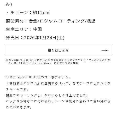
み)
・チェーン：約12cm
商品素材：合金/ロジウムコーティング/樹脂
生産エリア：中国
発売日：2026年1月24日(土)
購入はこちら
※2025年9月16日(火)13時からバンダイ公式ショッピングサイト「プレミアムバンダ
イ」内
「STRICT-G Online Store」にて先行予約を開始
STRICT-G×THE KISSのコラボアイテム。
『機動戦士ガンダム』に登場する「ハロ」をモチーフにしたバッグ
チャームです。
樹脂でカラーリングし、かわいらしく仕上げました。
バッグや小物などに付けられ、シーンや気分に合わせて使い分ける
ことができます。