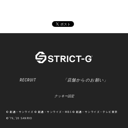
RECRUIT
「店舗からのお願い」
クッキー設定
© 創通・サンライズ © 創通・サンライズ・MBS © 創通・サンライズ・テレビ東京
©’76,’20 SANRIO