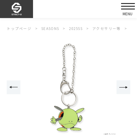
トップページ
SEASONS
2025SS
アクセサリー等
ST