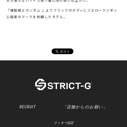
大き過ぎないサイズ感で着心地の良い仕上がり。
『機動戦士ガンダム 』よりブラックのボディにイエローでジオン
公国軍のマークを刺繍したモデル。
RECRUIT
「店舗からのお願い」
クッキー設定