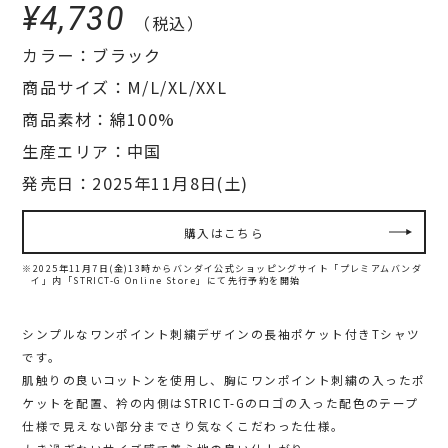
¥4,730
（税込）
カラー：ブラック
商品サイズ：M/L/XL/XXL
商品素材：綿100%
生産エリア：中国
発売日：2025年11月8日(土)
購入はこちら
※2025年11月7日(金)13時からバンダイ公式ショッピングサイト「プレミアムバンダ
イ」内
「STRICT-G Online Store」にて先行予約を開始
シンプルなワンポイント刺繍デザインの長袖ポケット付きTシャツ
です。
肌触りの良いコットンを使用し、胸にワンポイント刺繍の入ったポ
ケットを配置、衿の内側はSTRICT-Gのロゴの入った配色のテープ
仕様で見えない部分までさり気なくこだわった仕様。