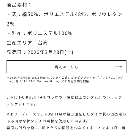
商品素材：
・表：綿50%、ポリエステル48%、ポリウレタン
2%
・別布：ポリエステル100%
生産エリア：台湾
発売日：2026年3月28日(土)
購入はこちら
※2026年3月6日(金)13時からバンダイ公式ショッピングサイト「プレミアムバンダ
イ」内
「STRICT-G Online Store」にて先行予約を開始
STRICT-G KUSHITANIコラボの『機動戦士ガンダム』のトラック
ジャケットです。
MIDフーディーです。KUSHITAIが独自開発したダイヤ状の凹凸感の
ある肉厚な綿タッチの素材を使用しています。
裏面も凹凸を設け、肌あたりの面積を少なくすることでより良い着