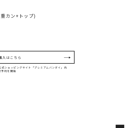
2重カン+トップ)
購入はこちら
ダイ公式ショッピングサイト「プレミアムバンダイ」内
て先行予約を開始