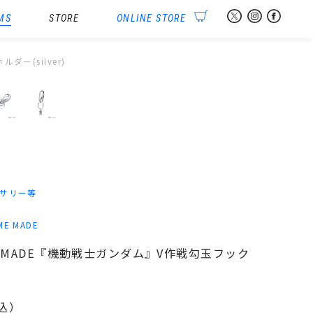
MS
STORE
ONLINE STORE
ダー(silver)
サリー等
ME MADE
HOME MADE『機動戦士ガンダム』V作戦勾玉フック
込）