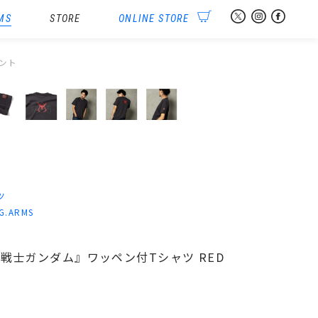
MS
STORE
ONLINE STORE
イント
ツ
-G.ARMS
『機動戦士ガンダム』ワッペン付Tシャツ RED