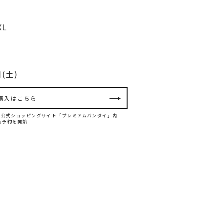
XL
(土)
購入はこちら
ンダイ公式ショッピングサイト「プレミアムバンダイ」内
て先行予約を開始