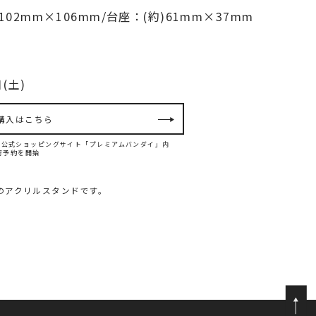
02mm×106mm/台座：(約)61mm×37mm
(土)
購入はこちら
ンダイ公式ショッピングサイト「プレミアムバンダイ」内
て先行予約を開始
ー」のアクリルスタンドです。