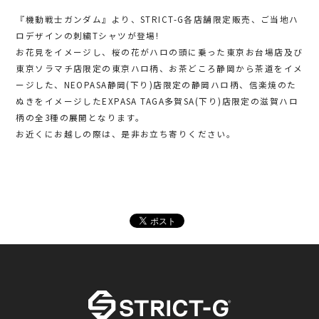
『機動戦士ガンダム』より、STRICT-G各店舗限定販売、ご当地ハ
ロデザインの刺繍Tシャツが登場!
お花見をイメージし、桜の花がハロの頭に乗った東京お台場店及び
東京ソラマチ店限定の東京ハロ柄、お茶どころ静岡から茶道をイメ
ージした、NEOPASA静岡(下り)店限定の静岡ハロ柄、信楽焼のた
ぬきをイメージしたEXPASA TAGA多賀SA(下り)店限定の滋賀ハロ
柄の全3種の展開となります。
お近くにお越しの際は、是非お立ち寄りください。