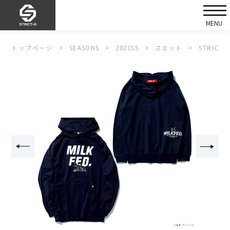
トップページ
SEASONS
2021SS
スエット
STRIC