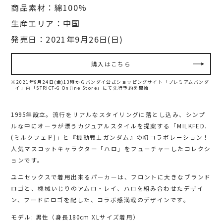
商品素材：綿100%
生産エリア：中国
発売日：2021年9月26日(日)
購入はこちら
※2021年9月24日(金)13時からバンダイ公式ショッピングサイト「プレミアムバンダ
イ」内
「STRICT-G Online Store」にて先行予約を開始
1995年設立。流行をリアルなスタイリングに落とし込み、シンプ
ルな中にオーラが漂うカジュアルスタイルを提案する「MILKFED.
(ミルクフェド)」と『機動戦士ガンダム』の初コラボレーション！
人気マスコットキャラクター「ハロ」をフューチャーしたコレクシ
ョンです。
ユニセックスで着用出来るパーカーは、フロントに大きなブランド
ロゴと、機械いじりのアムロ・レイ、ハロを組み合わせたデザイ
ン、フードにロゴを配した、コラボ感満載のデザインです。
モデル: 男性（身長180cm XLサイズ着用）