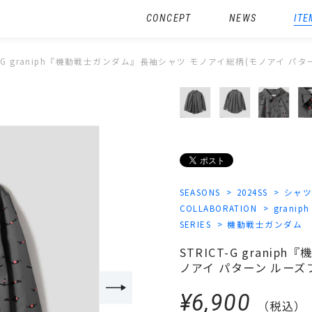
CONCEPT
NEWS
ITE
CT-G graniph『機動戦士ガンダム』長袖シャツ モノアイ総柄(モノアイ パ
SEASONS
2024SS
シャ
COLLABORATION
graniph
SERIES
機動戦士ガンダム
STRICT-G gran
ノアイ パターン ルーズ
¥6,900
（税込）