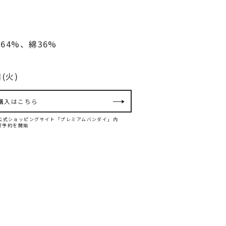
64%、綿36%
(火)
購入はこちら
ダイ公式ショッピングサイト「プレミアムバンダイ」内
て先行予約を開始