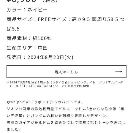
カラー：ネイビー
商品サイズ：FREEサイズ：高さ9.5 頭周り58.5 つ
ば5.5
商品素材：綿100%
生産エリア：中国
発売日：2024年8月20日(火)
購入はこちら
※2024年8月7日(水)13時からバンダイ公式ショッピングサイト「プレミアムバンダ
イ」内
「STRICT-G Online Store」にて先行予約を開始
graniphとのコラボアイテムのハットです。
ジオン公国軍の局地戦用重モビルスーツドム3機からなる小隊「黒
い三連星」とガンダムの戦いを刺繍で表現したデザイン。
隊長のガイアが乗るドムを踏み台にして攻撃に挑むシーンを再現し
ました。