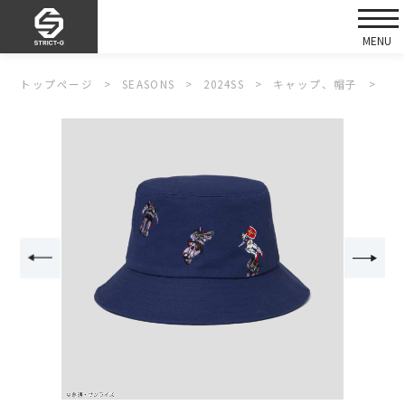
トップページ
SEASONS
2024SS
キャップ、帽子
S