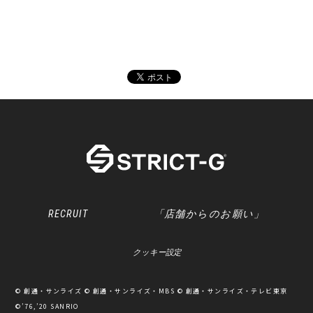
RECRUIT
「店舗からのお願い」
クッキー設定
© 創通・サンライズ © 創通・サンライズ・MBS © 創通・サンライズ・テレビ東京
©’76,’20 SANRIO