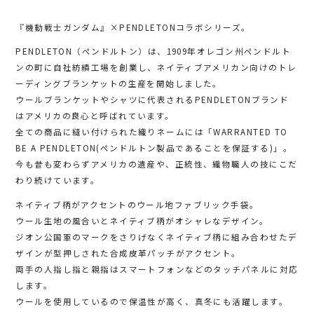
『機動戦士ガンダム』×PENDLETONコラボシリーズ。
PENDLETON（ペンドルトン）は、1909年オレゴン州ペンドルト
ンの町に自社紡績工場を創業し、ネイティブアメリカン向けのトレ
ーディングブランケットの生産を開始しました。
ウールブランケットやシャツに代表されるPENDLETONブランド
はアメリカの良心と呼ばれています。
全ての商品に縫い付けられた織りネームには「WARRANTED TO
BE A PENDLETON(ペンドルトン製品であることを保証する)」。
今も昔も変わらずアメリカの遺産や、正統性、織物職人の技にこだ
わり続けています。
ネイティブ柄がアクセントのウール地ファブリック手袋。
ウール生地の風合いとネイティブ柄がオシャレなデザイン。
ジオン公国軍のマークをさりげなくネイティブ柄に組み合わせたデ
ザインが型押しされた合成皮革パッチがアクセント。
両手の人指し指と親指はスマートフォンなどのタッチパネルに対応
します。
ウールを使用しているので保温性が高く、真冬にも活躍します。