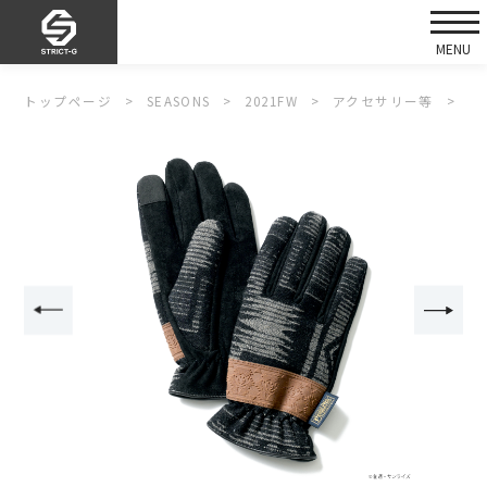
トップページ
SEASONS
2021FW
アクセサリー等
S