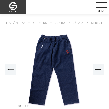
トップページ
SEASONS
2024SS
パンツ
STRICT-G