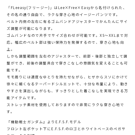
「FLeeasy(フリージー)」はLee×Free×Easyから名付けられた、
その名の通り自由で、ラクな穿き心地のイージーパンツです。
ベルト内側の左右に有るゴムバンドアジャスターでかんたんにサイ
ズ調整が可能になります。
ゴムバンドなので片手でサイズ合わせが可能です。XS～XXLまで対
応。幅広のベルト部は強い保持力を発揮するので、穿き心地も向
上。
しかも調整範囲を左右のアジャスターで、前部・後部と独立して調
整ができ、前後の調整具合で穿きこなしの雰囲気を変えることも可
能です。
モモ周りには適度なゆとりを持たせながら、ヒザからスソにかけて
徐々に細くなるテーパードシルエットで、十分な布量により、動き
やすさを演出しながらも、すっきりとした着こなしを実現できる万
能アイテムです。
ストレッチ素材を使用しておりますので非常にラクな穿き心地で
す。
『機動戦士ガンダム』よりE.F.S.F.モデル
フロント左ポケット下にE.F.S.F.のロゴとホワイトベースのペガサ