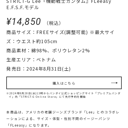
STRICT-G Lee『機動戦士ガンダム』FLeeasy
E.F.S.F.モデル
¥14,850
（税込）
商品サイズ：FREEサイズ(調整可能) ※最大サイ
ズ：ウエスト約105cm
商品素材：綿98%、ポリウレタン2%
生産エリア：ベトナム
発売日：2024年8月31日(土)
購入はこちら
※2024年8月28日(水)13時からバンダイ公式ショッピングサイト「プレミアムバンダ
イ」内
「STRICT-G Online Store」にて先行予約を開始
本商品は、アメリカの老舗ジーンズブランド「Lee」とのコラボレ
ーションによる、サイズ・体型・性別不問のイージーパンツ
「FLeeasy」になります。