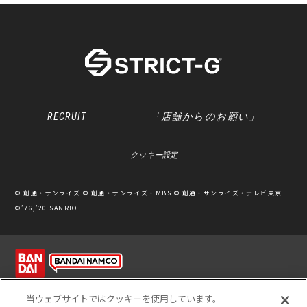
RECRUIT
「店舗からのお願い」
クッキー設定
© 創通・サンライズ © 創通・サンライズ・MBS © 創通・サンライズ・テレビ東京
©’76,’20 SANRIO
利用規約
ソーシャルメディアポリシー
個人情報保護方針
当ウェブサイトではクッキーを使用しています。