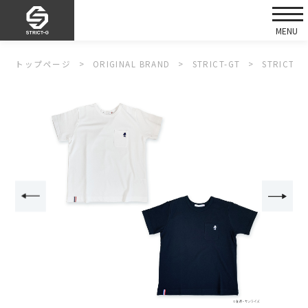
トップページ
ORIGINAL BRAND
STRICT-GT
STRICT