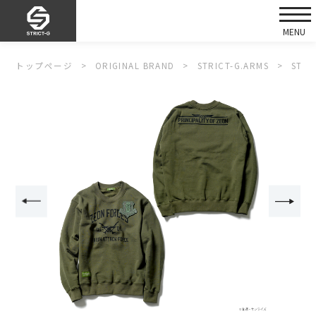
トップページ
ORIGINAL BRAND
STRICT-G.ARMS
STR