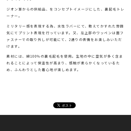
ジオン軍からの供給品、をコンセプトイメージにした、裏起毛トレ
ーナー。
ミリタリー感を表現する為、水性ラバーにて、敢えてかすれた雰囲
気にてプリント表現を行っています。又、左上部のワッペンは面フ
ァスナーでの取り外しが可能にて、2通りの表情をお楽しみいただ
けます。
素材には、綿100％の裏毛起毛を使用。生地の中に空気が多く含ま
れることによって保温性が高まり、感触が柔らかくなっているた
め、ふんわりとした着心地が楽しめます。