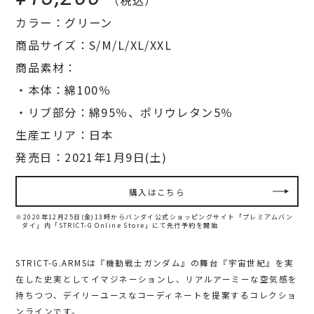
カラー：グリーン
商品サイズ：S/M/L/XL/XXL
商品素材：
・本体：綿100％
・リブ部分：綿95％、ポリウレタン5％
生産エリア：日本
発売日：2021年1月9日(土)
購入はこちら
※2020年12月25日(金)13時からバンダイ公式ショッピングサイト「プレミアムバン
ダイ」内
「STRICT-G Online Store」にて先行予約を開始
STRICT-G.ARMSは『機動戦士ガンダム』の舞台『宇宙世紀』を実
在した史実としてイマジネーションし、リアルアーミーな空気感を
持ちつつ、デイリーユースなコーディネートを提案するコレクショ
ンラインです。