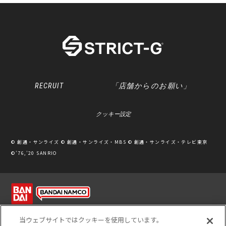
RECRUIT
「店舗からのお願い」
クッキー設定
© 創通・サンライズ © 創通・サンライズ・MBS © 創通・サンライズ・テレビ東京
©’76,’20 SANRIO
利用規約
ソーシャルメディアポリシー
個人情報保護方針
当ウェブサイトではクッキーを使用しています。