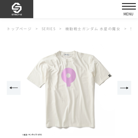
トップページ
SERIES
機動戦士ガンダム 水星の魔女
ST