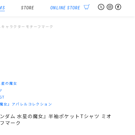
MS
STORE
ONLINE STORE
リネキャラクターモチーフマーク
水星の魔女
ツ
-GT
の魔女』アパレルコレクション
士ガンダム 水星の魔女』半袖ポケットTシャツ ミオ
フマーク