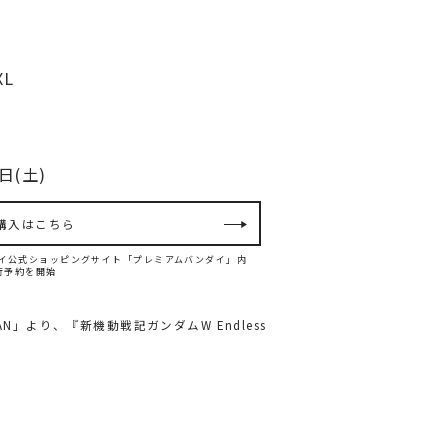
XL
日(土)
購入はこちら
バンダイ公式ショッピングサイト「プレミアムバンダイ」内
て先行予約を開始
」より、『新機動戦記ガンダムW Endless