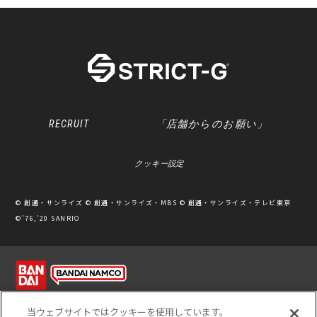
RECRUIT
「店舗からのお願い」
クッキー設定
© 創通・サンライズ © 創通・サンライズ・MBS © 創通・サンライズ・テレビ東京
©’76,’20 SANRIO
利用規約
ソーシャルメディアポリシー
個人情報保護方針
当ウェブサイトではクッキーを使用しています。