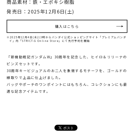
商品素材：鉄・エポキシ樹脂
発売日：2025年12月6日(土)
購入はこちら
※2025年12月4日(木)13時からバンダイ公式ショッピングサイト「プレミアムバンダ
イ」内
「STRICT-G Online Store」にて先行予約を開始
『新機動戦記ガンダムW』30周年を記念した、ヒイロ＆リリーナの
ピンズセットです。
30周年キービジュアルのお二人を象徴するモチーフを、ゴールドの
縁取りで上品に仕上げました。
バッグやポーチのワンポイントにはもちろん、コレクションにも最
適な記念アイテムです。