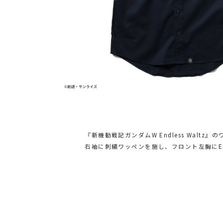
『新機動戦記ガンダムW Endless Waltz
右袖に刺繍ワッペンを施し、フロント左胸にEn