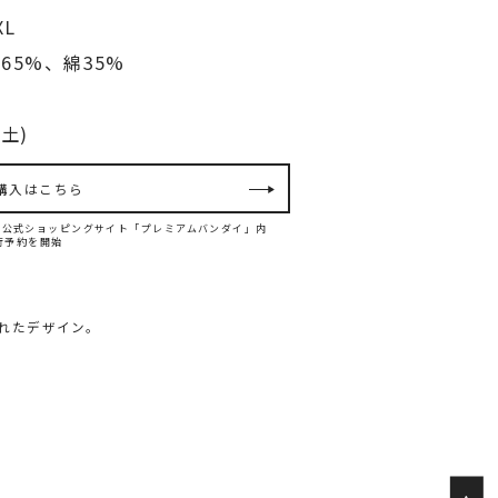
XL
65%、綿35%
土)
購入はこちら
ンダイ公式ショッピングサイト「プレミアムバンダイ」内
て先行予約を開始
入れたデザイン。