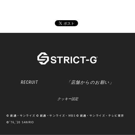
RECRUIT
「店舗からのお願い」
クッキー設定
© 創通・サンライズ © 創通・サンライズ・MBS © 創通・サンライズ・テレビ東京
©’76,’20 SANRIO