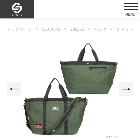
トップページ
SEASONS
2022SS
バッグ
STRICT