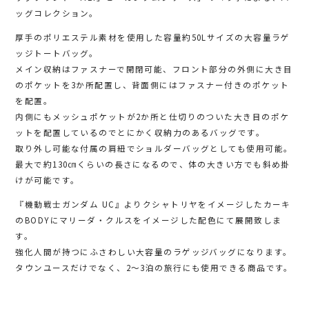
ッグコレクション。
厚手のポリエステル素材を使用した容量約50Lサイズの大容量ラゲ
ッジトートバッグ。
メイン収納はファスナーで開閉可能、フロント部分の外側に大き目
のポケットを3か所配置し、背面側にはファスナー付きのポケット
を配置。
内側にもメッシュポケットが2か所と仕切りのついた大き目のポケ
ットを配置しているのでとにかく収納力のあるバッグです。
取り外し可能な付属の肩紐でショルダーバッグとしても使用可能。
最大で約130㎝くらいの長さになるので、体の大きい方でも斜め掛
けが可能です。
『機動戦士ガンダム UC』よりクシャトリヤをイメージしたカーキ
のBODYにマリーダ・クルスをイメージした配色にて展開致しま
す。
強化人間が持つにふさわしい大容量のラゲッジバッグになります。
タウンユースだけでなく、2～3泊の旅行にも使用できる商品です。