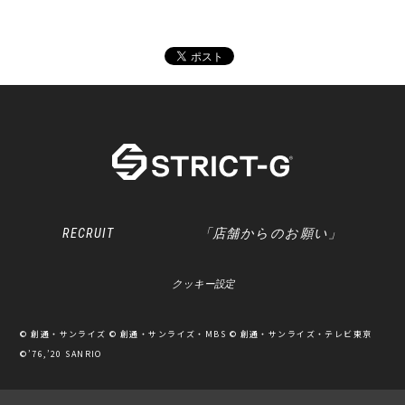
RECRUIT
「店舗からのお願い」
クッキー設定
© 創通・サンライズ © 創通・サンライズ・MBS © 創通・サンライズ・テレビ東京
©’76,’20 SANRIO