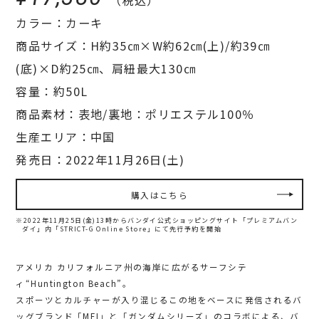
カラー：カーキ
商品サイズ：H約35㎝×W約62㎝(上)/約39㎝
(底)×D約25㎝、肩紐最大130㎝
容量：約50L
商品素材：表地/裏地：ポリエステル100％
生産エリア：中国
発売日：2022年11月26日(土)
購入はこちら
※2022年11月25日(金)13時からバンダイ公式ショッピングサイト「プレミアムバン
ダイ」内
「STRICT-G Online Store」にて先行予約を開始
アメリカ カリフォルニア州の海岸に広がるサーフシテ
ィ“Huntington Beach”。
スポーツとカルチャーが入り混じるこの地をベースに発信されるバ
ッグブランド「MEI」と「ガンダムシリーズ」のコラボによる、バ