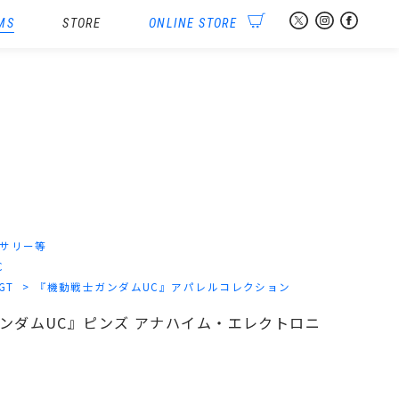
MS
STORE
ONLINE STORE
ス
サリー等
C
-GT
『機動戦士ガンダムUC』アパレルコレクション
士ガンダムUC』ピンズ アナハイム・エレクトロニ