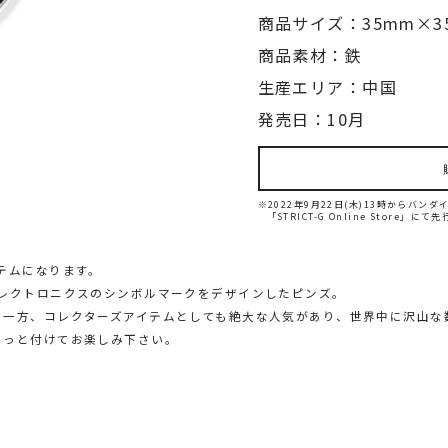
商品サイズ：35mm×3
商品素材：鉄
生産エリア：中国
発売日：10月
※2022年9月22日(木)13時からバ
「STRICT-G Online Store」に
テムになります。
エレクトロニクスのシンボルマークをデザインしたピンズ。
る一方、コレクターズアイテムとしても絶大な人気があり、世界中に沢山な
らっと付けてお楽しみ下さい。