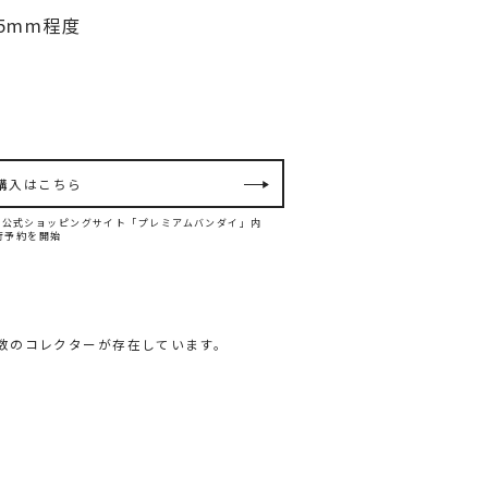
5mm程度
購入はこちら
ンダイ公式ショッピングサイト「プレミアムバンダイ」内
て先行予約を開始
数のコレクターが存在しています。