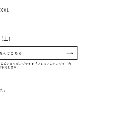
XXL
(土)
購入はこちら
ンダイ公式ショッピングサイト「プレミアムバンダイ」内
て先行予約を開始
た。