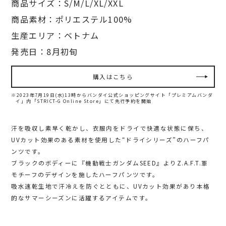
商品サイズ：S/M/L/XL/XXL
商品素材：ポリエステル100%
生産エリア：ベトナム
発売日：8月初旬
購入はこちら
※2023年7月19日(水)13時からバンダイ公式ショッピングサイト「プレミアムバンダ
イ」内
「STRICT-G Online Store」にて先行予約を開始
汗を吸収し素早く乾かし、衣服内をドライで快適な状態に保ち、
UVカット効果のある素材を使用した“ドライシリーズ”のハーフパ
ンツです。
ブラックのボディーに『機動戦士ガンダムSEED』よりZ.A.F.T.軍
モチーフのデザインを施したハーフパンツです。
吸水速乾生地で汗冷えを防ぐとともに、UVカット効果があり本格
的なサマーシーズンに活躍するアイテムです。