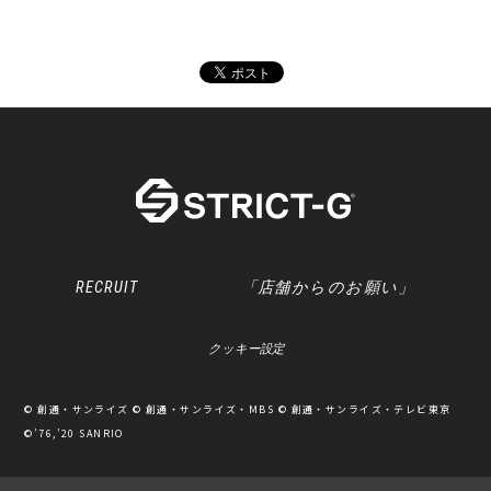
RECRUIT
「店舗からのお願い」
クッキー設定
© 創通・サンライズ © 創通・サンライズ・MBS © 創通・サンライズ・テレビ東京
©’76,’20 SANRIO