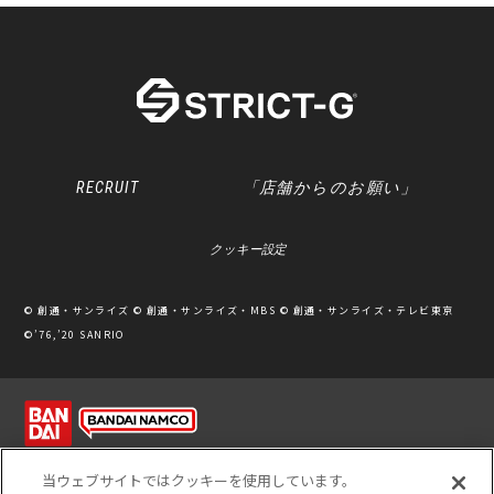
RECRUIT
「店舗からのお願い」
クッキー設定
© 創通・サンライズ © 創通・サンライズ・MBS © 創通・サンライズ・テレビ東京
©’76,’20 SANRIO
利用規約
ソーシャルメディアポリシー
個人情報保護方針
当ウェブサイトではクッキーを使用しています。