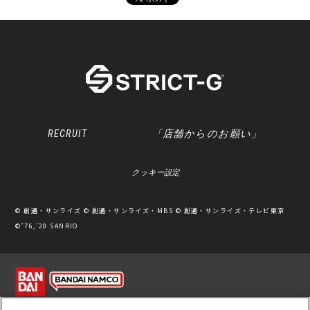
RECRUIT
「店舗からのお願い」
クッキー設定
© 創通・サンライズ © 創通・サンライズ・MBS © 創通・サンライズ・テレビ東京
©’76,’20 SANRIO