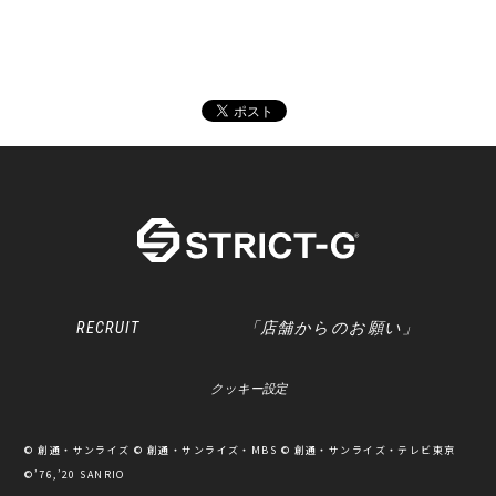
RECRUIT
「店舗からのお願い」
クッキー設定
© 創通・サンライズ © 創通・サンライズ・MBS © 創通・サンライズ・テレビ東京
©’76,’20 SANRIO