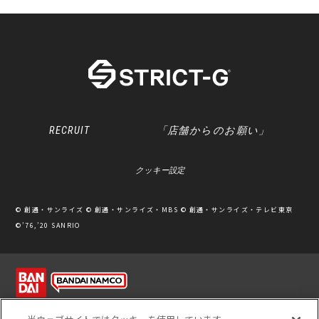
RECRUIT
「店舗からのお願い」
クッキー設定
© 創通・サンライズ © 創通・サンライズ・MBS © 創通・サンライズ・テレビ東京
©’76,’20 SANRIO
利用規約
ソーシャルメディアポリシー
個人情報保護方針