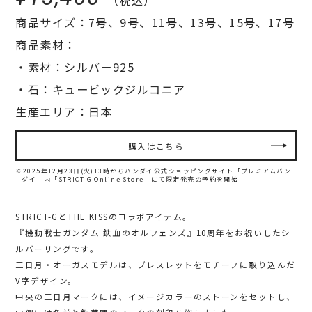
商品サイズ：7号、9号、11号、13号、15号、17号
商品素材：
・素材：シルバー925
・石：キュービックジルコニア
生産エリア：日本
購入はこちら
※2025年12月23日(火)13時からバンダイ公式ショッピングサイト「プレミアムバン
ダイ」内「STRICT-G Online Store」にて限定発売の予約を開始
STRICT-GとTHE KISSのコラボアイテム。
『機動戦士ガンダム 鉄血のオルフェンズ』10周年をお祝いしたシ
ルバーリングです。
三日月・オーガスモデルは、ブレスレットをモチーフに取り込んだ
V字デザイン。
中央の三日月マークには、イメージカラーのストーンをセットし、