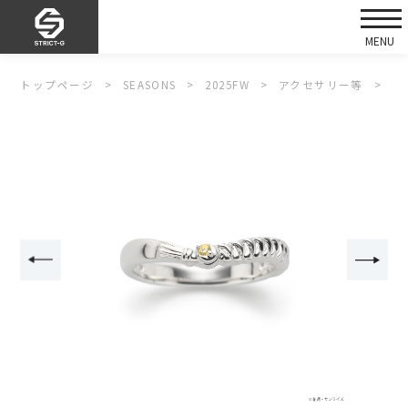
トップページ
SEASONS
2025FW
アクセサリー等
S